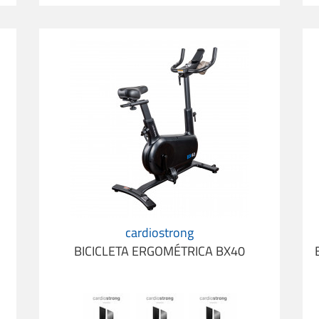
us
Bicicleta Ergométrica cardiostrong BX40
B
cardiostrong
BICICLETA ERGOMÉTRICA BX40