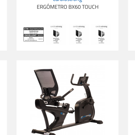
ERGÓMETRO BX60 TOUCH
ng BC70
Ergómetro Reclinado cardiostrong BC50
B