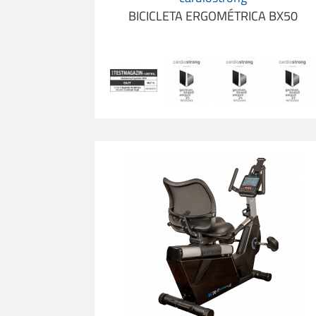
BICICLETA ERGOMÉTRICA BX50
Bicicleta Ergométrica Reclinada cardiostro