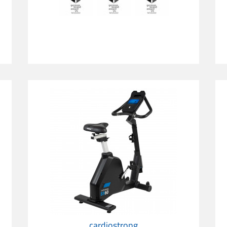
Ergómetro cardiostrong BX60 Touch
c
cardiostrong