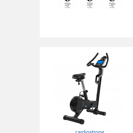
Bicicleta Ergométrica cardiostrong BX50
cardiostrong