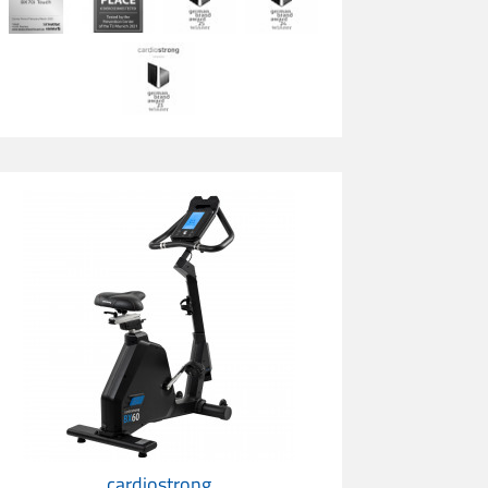
ardiostrong BX60 Comfort
cardiostrong