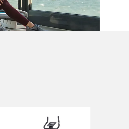
icicleta Ergométrica cardiostrong BX30