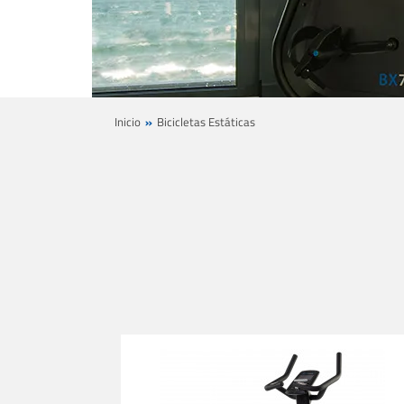
Inicio
Bicicletas Estáticas
Bicicleta ergométrica cardiostrong BX70i