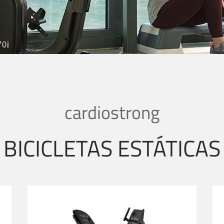
cardiostrong
BICICLETAS ESTÁTICAS
Bicicleta Reclinada cardiostrong BC60
B