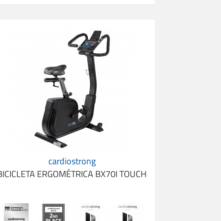
icicleta Ergométrica cardiostrong BX70i Touch
cardiostrong
BICICLETA ERGOMÉTRICA BX70I TOUCH