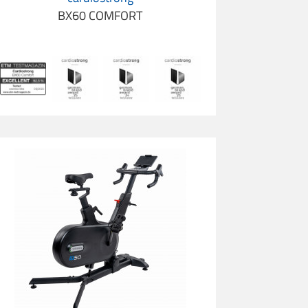
BX60 COMFORT
icicleta Ergométrica cardiostrong IB50 Incline Bike