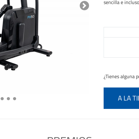
sencilla e inclus
Next
¿Tienes alguna 
A LA T