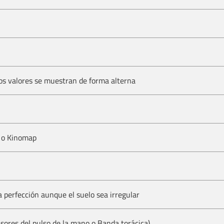
os valores se muestran de forma alterna
g o
Kinomap
a perfección aunque el suelo sea irregular
nsores del pulso de la mano o
Banda torácica
)