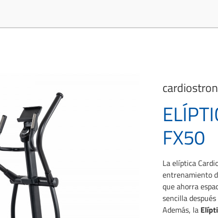
cardiostro
ELÍPT
FX50
La elíptica Cardi
entrenamiento de
que ahorra espac
sencilla después
Además, la
Elípt