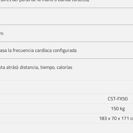
cm
asa la frecuencia cardíaca configurada
a atrás): distancia, tiempo, calorías
CST-FX50
150 kg
183 x 70 x 171 