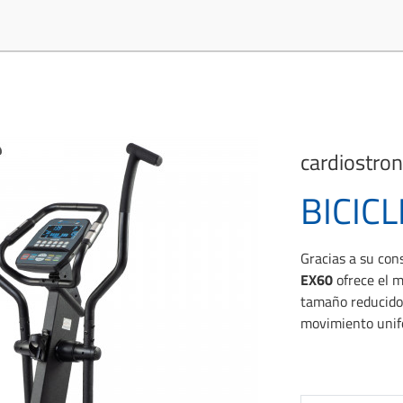
cardiostro
BICICL
Gracias a su con
EX60
ofrece el m
tamaño reducido.
movimiento unif